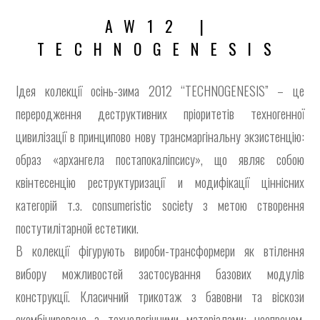
AW12 |
TECHNOGENESIS
Ідея колекції осінь-зима 2012 “TECHNOGENESIS” – це
переродження деструктивних пріоритетів техногенної
цивилізації в принципово нову трансмаргінальну экзистенцію:
образ «архангела постапокаліпсису», що являє собою
квінтесенцію реструктуризації и модифікації ціннісних
категорій т.з. consumeristic society з метою створення
постутилітарной естетики.
В колекції фігурують вироби-трансформери як втілення
вибору можливостей застосування базових модулів
конструкції. Класичний трикотаж з бавовни та віскози
скомбінировано з технологічними матеріалами: неопреном,